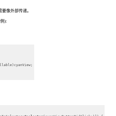
需要像外部传递。
例):
llable)cyanView;