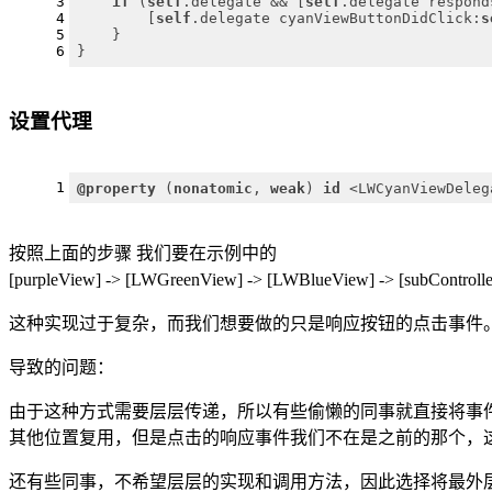
3
if
 (
self
.delegate && [
self
.delegate respond
4
        [
self
.delegate cyanViewButtonDidClick:
s
5
    }
6
}
设置代理
1
@property
 (
nonatomic
, 
weak
) 
id
 <LWCyanViewDeleg
按照上面的步骤 我们要在示例中的
[purpleView] -> [LWGreenView] -> [LWBlueView] -> [subC
这种实现过于复杂，而我们想要做的只是响应按钮的点击事件
导致的问题：
由于这种方式需要层层传递，所以有些偷懒的同事就直接将事件
其他位置复用，但是点击的响应事件我们不在是之前的那个，
还有些同事，不希望层层的实现和调用方法，因此选择将最外