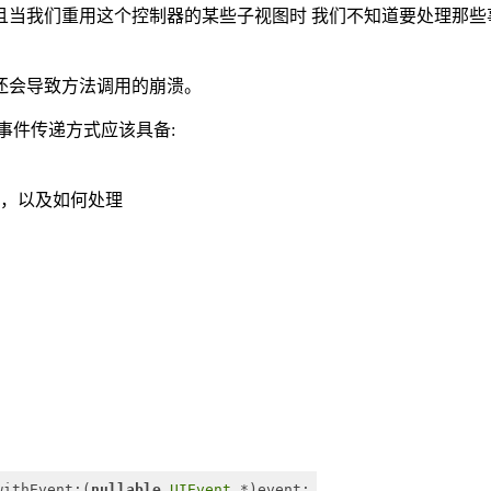
且当我们重用这个控制器的某些子视图时 我们不知道要处理那些
还会导致方法调用的崩溃。
事件传递方式应该具备:
，以及如何处理
withEvent:(
nullable
UIEvent
 *)event;