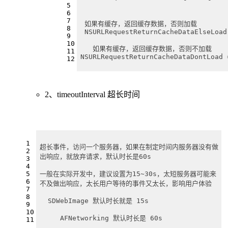
5
6
7
 如果有缓存，返回缓存数据
8
 NSURLRequestReturnCacheDataElseLoad
9
10
   如果有缓存，返回缓存数据，否则不加载
11
NSURLRequestReturnCacheDataDontLoad 
12
2、timeoutInterval 超长时间
1
超长事件，访问一个服务器，如果在制定时间内服务器没有做
2
出响应，就放弃请求，默认时长是60s
3
4
一般在实际开发中，建议设置为15~30s，太短服务器可能来
5
6
不及做出响应，太长用户等待的事件又太长，影响用户体验
7
8
  SDWebImage 默认时长就是 15s
9
10
     AFNetworking 默认时长是 60s
11