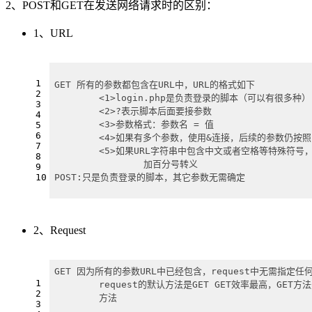
2、POST和GET在发送网络请求时的区别：
1、URL
1
GET 所有的参数都包含在URL中，URL的格式如下
2
	<1>login.php是负责登录的脚本（可以有很多种）
3
	<2>?表示脚本后面要接参数
4
	<3>参数格式：参数名 = 值
5
6
	<4>如果有多个参数，使用&连接，后续的参数仍按照
7
	<5>如果URL字符串中包含中文或者空格等特殊符号
8
		加百分号转义
9
10
POST:只是负责登录的脚本，其它参数无需确定
2、Request
GET 因为所有的参数URL中已经包含，request中无需指定任
1
	request的默认方法是GET GET效率最高，GET
2
	方法
3