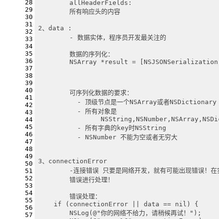
28
	allHeaderFields:
29
	所有响应头的内容
30
31
2、data :
32
	- 数据实体，程序员开发最关注的
33
34
35
	数据的序列化：
36
	NSArray *result = [NSJSONSerialization
37
38
39
40
	可序列化数据的要求：
41
	  - 顶级节点是一个NSArray或者NSDictionary
42
	  - 所有对象是
43
	  	NSString,NSNumber,NSArray,NSD
44
45
	  - 所有字典的key时NSString
46
	  - NSNumber 不能为空或者无穷大
47
48
49
3、connectionError
50
	-连接错误 只要是网络开发，就有可能出现错误！
51
52
	错误进行处理！
53
54
	错误处理：
55
    if (connectionError || data == nil) {
56
        NSLog(@"你的网络不给力，请稍候再试！");
57