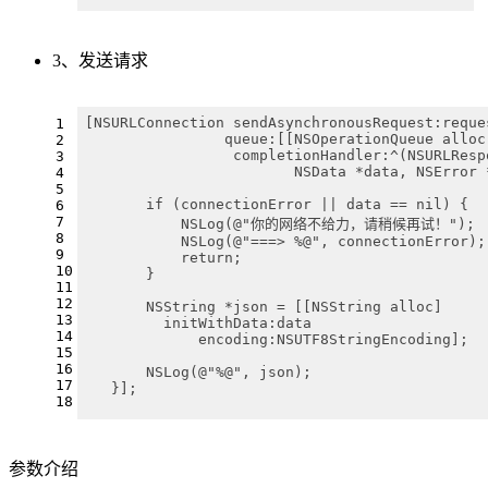
3、发送请求
[NSURLConnection sendAsynchronousRequest:reque
1
 		queue:[[NSOperationQueue allo
2
 		 completionHandler:^(NSURLRes
3
 		 	NSData *data, NSErro
4
5
       if (connectionError || data == nil) {
6
7
           NSLog(@"你的网络不给力，请稍候再试！");
8
           NSLog(@"===> %@", connectionError);
9
           return;
10
       }
11
12
       NSString *json = [[NSString alloc]
13
       	 initWithData:data 
14
       	     encoding:NSUTF8StringEncoding];
15
16
       NSLog(@"%@", json);
17
   }];
18
参数介绍