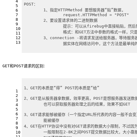
4
POST：
5
	1、指定HTTPMethod 要想服务器“贴”数据,
6
7
		request.HTTPMethod = "POST"
8
	2、要设置请求体的二进制数据
9
		提示：可以从firebug中直接粘贴，然
10
		格式：和GET方法中参数的格式一样，只
11
12
	3、connection -将请求发送给服务器，等待服
13
		据实体在网络访问中，这个方法是最单纯
:
GET和POST请求的区别
1、GET的本质是“得” POST的本质是“给”
1
2
2、GET是从服务器拿数据，效率更高，POST是想服务器发送数
3
	也可以获取服务器处理之后的结果，效果不如GET
4
5
6
3、GET请求能够被缓存（一个指定URL所代表的内容一般不会变
7
	能被缓存
8
4、GET在HTTP协议中没有对GET请求的数据大小限制，不过
9
	一般限制在2-8K之间POST提交数据比较大，大小
10
11