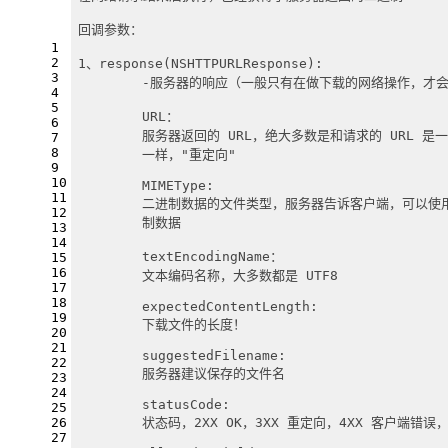
回调参数：
1
2
1、response(NSHTTPURLResponse):
3
	-服务器的响应（一般只有在做下载的网络操作，才会使用
4
5
	URL：                     
6
	服务器返回的 URL，绝大多数是和请求的 URL 
7
8
	一样，"重定向"
9
10
	MIMEType:               
11
	二进制数据的文件类型，服务器告诉客户端，可以使
12
	制数据
13
14
	textEncodingName：
15
16
	文本编码名称，大多数都是 UTF8
17
18
	expectedContentLength:
19
	下载文件的长度！
20
21
	suggestedFilename:
22
	服务器建议保存的文件名
23
24
	statusCode:
25
	状态码，2XX OK，3XX 重定向，4XX 客户端错误
26
27