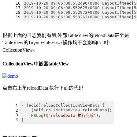
16
2019-10-20 09:06:08.552490+0800 LayoutIfNeed[5
17
2019-10-20 09:06:08.552625+0800 LayoutIfNeed[5
18
2019-10-20 09:06:08.552972+0800 LayoutIfNeed[5
19
2019-10-20 09:06:08.553263+0800 LayoutIfNeed[5
根据上面的日志我们看到,外部TableView的reloadData甚至是
TableView的
操作均不会影响Cell中
layoutSubviews
CollectionView。
CollectionView中嵌套tableView
点击右上角reloadData 执行下面的代码
- (
void
)reloadCollectionViewData {
1
    [
self
.collectionView reloadData];
2
3
NSLog
(
@"reloadData 执行完成"
);
4
}