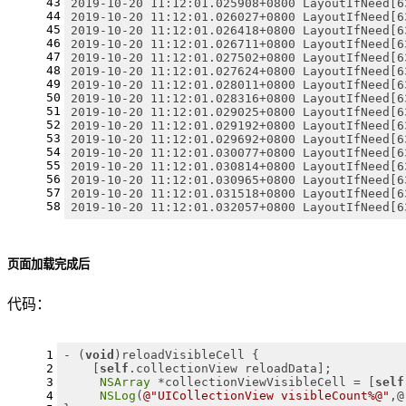
43
2019-10-20 11:12:01.025908+0800 LayoutIfNeed[6
44
2019-10-20 11:12:01.026027+0800 LayoutIfNeed[6
45
2019-10-20 11:12:01.026418+0800 LayoutIfNeed[6
46
2019-10-20 11:12:01.026711+0800 LayoutIfNeed[6
47
2019-10-20 11:12:01.027502+0800 LayoutIfNeed[6
48
2019-10-20 11:12:01.027624+0800 LayoutIfNeed[6
49
2019-10-20 11:12:01.028011+0800 LayoutIfNeed[6
50
2019-10-20 11:12:01.028316+0800 LayoutIfNeed[6
51
2019-10-20 11:12:01.029025+0800 LayoutIfNeed[6
52
2019-10-20 11:12:01.029192+0800 LayoutIfNeed[6
53
2019-10-20 11:12:01.029692+0800 LayoutIfNeed[6
54
2019-10-20 11:12:01.030077+0800 LayoutIfNeed[6
55
2019-10-20 11:12:01.030814+0800 LayoutIfNeed[6
56
2019-10-20 11:12:01.030965+0800 LayoutIfNeed[6
57
2019-10-20 11:12:01.031518+0800 LayoutIfNeed[6
58
2019-10-20 11:12:01.032057+0800 LayoutIfNeed[6
页面加载完成后
代码：
1
- (
void
)reloadVisibleCell {
2
    [
self
.collectionView reloadData];
3
NSArray
 *collectionViewVisibleCell = [
self
4
NSLog
(
@"UICollectionView visibleCount%@"
,@