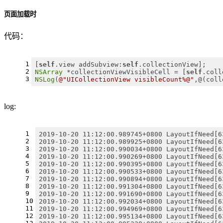
页面加载时
代码：
1
[
self
.view addSubview:
self
.collectionView];
2
NSArray
 *collectionViewVisibleCell = [
self
.coll
3
NSLog
(
@"UICollectionView visibleCount%@"
,@(coll
log:
1
2019-10-20 11:12:00.989745+0800 LayoutIfNeed[6
2
2019-10-20 11:12:00.989925+0800 LayoutIfNeed[6
3
2019-10-20 11:12:00.990034+0800 LayoutIfNeed[6
4
2019-10-20 11:12:00.990269+0800 LayoutIfNeed[6
5
2019-10-20 11:12:00.990395+0800 LayoutIfNeed[6
6
2019-10-20 11:12:00.990533+0800 LayoutIfNeed[6
7
2019-10-20 11:12:00.990894+0800 LayoutIfNeed[6
8
2019-10-20 11:12:00.991304+0800 LayoutIfNeed[6
9
2019-10-20 11:12:00.991690+0800 LayoutIfNeed[6
10
2019-10-20 11:12:00.992034+0800 LayoutIfNeed[6
11
2019-10-20 11:12:00.994969+0800 LayoutIfNeed[6
12
2019-10-20 11:12:00.995134+0800 LayoutIfNeed[6