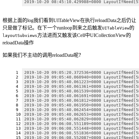
2019-10-20 08:45:10.429988+0800 LayoutIfNeed[5
根据上面的log我们看到UITableView在执行reloadData之后仍让
只是做了标记。在下一个runloop到来之后触发
的
UITableView
方法进而又触发该Cell中UICollectionView的
layoutSubviews
reloadData操作
如果我们不主动的调用reloadData呢？
1
2019-10-20 09:05:20.372536+0800 LayoutIfNeed[5
2
2019-10-20 09:05:40.060940+0800 LayoutIfNeed[5
3
2019-10-20 09:05:40.061223+0800 LayoutIfNeed[5
4
2019-10-20 09:05:40.061361+0800 LayoutIfNeed[5
5
2019-10-20 09:05:40.061539+0800 LayoutIfNeed[5
6
2019-10-20 09:05:40.061691+0800 LayoutIfNeed[5
7
2019-10-20 09:05:40.061812+0800 LayoutIfNeed[5
8
2019-10-20 09:05:40.061950+0800 LayoutIfNeed[5
9
2019-10-20 09:05:40.062454+0800 LayoutIfNeed[5
10
2019-10-20 09:05:40.062653+0800 LayoutIfNeed[5
11
2019-10-20 09:05:40.062829+0800 LayoutIfNeed[5
12
2019-10-20 09:06:08.551189+0800 LayoutIfNeed[5
13
2019-10-20 09:06:08.551448+0800 LayoutIfNeed[5
14
2019-10-20 09:06:08.551836+0800 LayoutIfNeed[5
15
2019-10-20 09:06:08.552087+0800 LayoutIfNeed[5