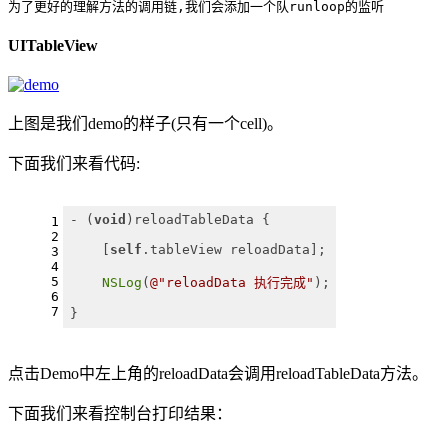
为了更好的理解方法的调用链,我们会添加一个队runloop的监听
UITableView
上图是我们demo的样子(只有一个cell)。
下面我们来看代码:
- (
void
)reloadTableData {
1
2
    [
self
.tableView reloadData];
3
4
5
NSLog
(
@"reloadData 执行完成"
);
6
7
}
点击Demo中左上角的reloadData会调用reloadTableData方法。
下面我们来看控制台打印结果：