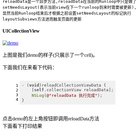
reloadData是一个异步方法,reloadData在当前的Runloop中只是做了
setNeedsLayout(表示当前view在下一个runloop到来时需要被更新),
显然当前Runloop结束后才根据之前设置setNeedsLayout的标记执行
layoutSubviews方法进而触发页面的更新
UICollectionView
上图是我们demo的样子(只展示了一个cell)。
下面我们在来看下代码：
- (
void
)reloadCollectionViewData {
1
    [
self
.collectionView reloadData];
2
3
NSLog
(
@"reloadData 执行完成"
);
4
}
点击demo的左上角按钮即调用reloadData方法
下面看下打印结果