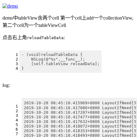
demo中tableView含两个cell 第一个cell上add一个collectionView,
第二个cell为一个tableViewCell
点击右上角
:
reloadTableData
1
- (void)reloadTableData {
2
    NSLog(@"%s",__func__);
3
    [self.tableView reloadData];
4
}
log:
2019-10-20 08:45:10.415969+0800 LayoutIfNeed
1
2019-10-20 08:45:10.417080+0800 LayoutIfNeed[5
2
2019-10-20 08:45:10.417207+0800 LayoutIfNeed[5
3
2019-10-20 08:45:10.417477+0800 LayoutIfNeed[5
4
2019-10-20 08:45:10.417632+0800 LayoutIfNeed[5
5
2019-10-20 08:45:10.418072+0800 LayoutIfNeed[5
6
2019-10-20 08:45:10.418353+0800 LayoutIfNeed[5
7
2019-10-20 08:45:10.418493+0800 LayoutIfNeed[5