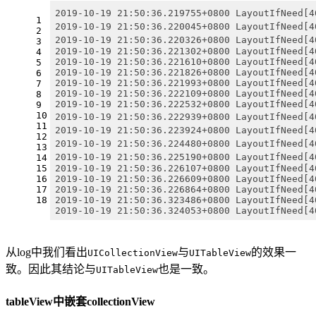
2019-10-19 21:50:36.219755+0800 LayoutIfNeed[
1
2019-10-19 21:50:36.220045+0800 LayoutIfNeed
2
2019-10-19 21:50:36.220326+0800 LayoutIfNeed
3
2019-10-19 21:50:36.221302+0800 LayoutIfNeed[4
4
2019-10-19 21:50:36.221610+0800 LayoutIfNeed[4
5
2019-10-19 21:50:36.221826+0800 LayoutIfNeed[4
6
2019-10-19 21:50:36.221993+0800 LayoutIfNeed[4
7
2019-10-19 21:50:36.222109+0800 LayoutIfNeed[4
8
2019-10-19 21:50:36.222532+0800 LayoutIfNeed[4
9
10
2019-10-19 21:50:36.222939+0800 LayoutIfNeed
11
2019-10-19 21:50:36.223924+0800 LayoutIfNeed
12
2019-10-19 21:50:36.224480+0800 LayoutIfNeed
13
2019-10-19 21:50:36.225190+0800 LayoutIfNeed
14
2019-10-19 21:50:36.226107+0800 LayoutIfNeed[4
15
2019-10-19 21:50:36.226609+0800 LayoutIfNeed[4
16
2019-10-19 21:50:36.226864+0800 LayoutIfNeed[4
17
2019-10-19 21:50:36.323486+0800 LayoutIfNeed[4
18
2019-10-19 21:50:36.324053+0800 LayoutIfNeed[4
从log中我们看出
与
的效果一
UICollectionView
UITableView
致。因此其结论与
也是一致。
UITableView
tableView中嵌套collectionView