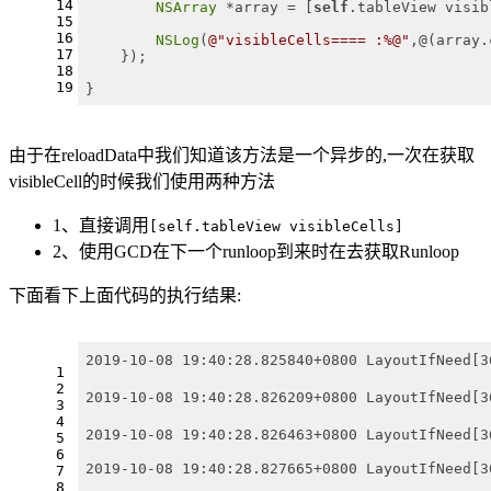
14
NSArray
 *array = [
self
.tableView visib
15
16
NSLog
(
@"visibleCells==== :%@"
,@(array.
17
    });
18
19
}
由于在reloadData中我们知道该方法是一个异步的,一次在获取
visibleCell的时候我们使用两种方法
1、直接调用
[self.tableView visibleCells]
2、使用GCD在下一个runloop到来时在去获取Runloop
下面看下上面代码的执行结果:
2019-10-08 19:40:28.825840+0800 LayoutIfNeed[
1
2
2019-10-08 19:40:28.826209+0800 LayoutIfNeed
3
4
2019-10-08 19:40:28.826463+0800 LayoutIfNeed
5
6
2019-10-08 19:40:28.827665+0800 LayoutIfNeed[3
7
8