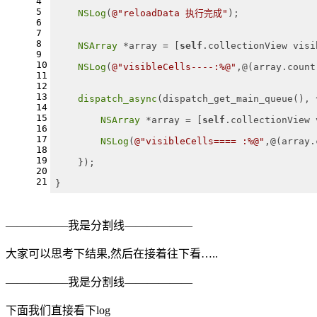
4
5
NSLog
(
@"reloadData 执行完成"
);
6
7
8
NSArray
 *array = [
self
.collectionView visi
9
10
NSLog
(
@"visibleCells----:%@"
,@(array.count
11
12
13
dispatch_async
(dispatch_get_main_queue(), 
14
15
NSArray
 *array = [
self
.collectionView 
16
17
NSLog
(
@"visibleCells==== :%@"
,@(array.
18
19
    });
20
21
}
—————–我是分割线——————
大家可以思考下结果,然后在接着往下看…..
—————–我是分割线——————
下面我们直接看下log