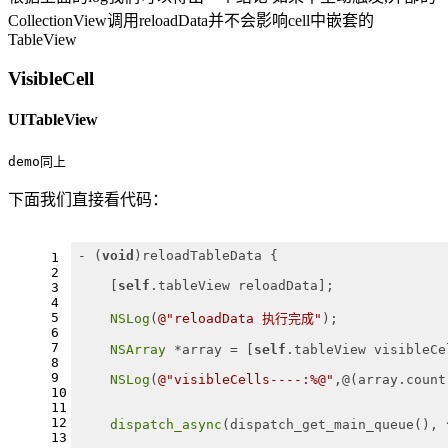
CollectionView调用reloadData并不会影响cell中嵌套的
TableView
VisibleCell
UITableView
demo同上
下面我们直接看代码：
- (
void
)reloadTableData {
1
2
    [
self
.tableView reloadData];
3
4
5
NSLog
(
@"reloadData 执行完成"
);
6
7
NSArray
 *array = [
self
.tableView visibleCe
8
9
NSLog
(
@"visibleCells----:%@"
,@(array.count
10
11
12
dispatch_async
(dispatch_get_main_queue(), 
13