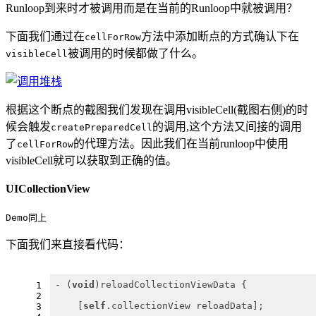
Runloop到来时才被调用而是在当前的Runloop中就被调用？
下面我们通过在
方法中添加断点的方式确认下在
cellForRow
被调用的时候都做了什么。
visibleCell
根据这个断点的截图我们发现在调用visibleCell(截图右侧)的时
候会触发
的调用,这个方法又间接的调用
createPreparedCell
了
的代理方法。因此我们在当前runloop中使用
cellForRow
visibleCell就可以获取到正确的值。
UICollectionView
Demo同上
下面我们来直接看代码：
- (
void
)reloadCollectionViewData {
1
2
    [
self
.collectionView reloadData];
3