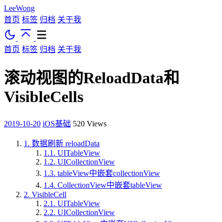
LeeWong
首页
标签
归档
关于我
首页
标签
归档
关于我
滚动视图的ReloadData和
VisibleCells
2019-10-20
iOS基础
520
Views
1.
数据刷新 reloadData
1.1.
UITableView
1.2.
UICollectionView
1.3.
tableView中嵌套collectionView
1.4.
CollectionView中嵌套tableView
2.
VisibleCell
2.1.
UITableView
2.2.
UICollectionView