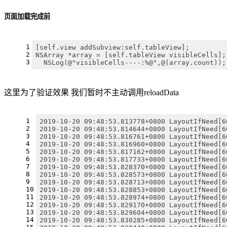
页面加载完成前
1
[self.view addSubview:self.tableView];
2
NSArray *array = [self.tableView visibleCells];
3
  NSLog(@"visibleCells----:%@",@(array.count));
这里为了验证效果 我们暂时不主动调用reloadData
1
2019-10-20 09:48:53.813778+0800 LayoutIfNeed[6
2
2019-10-20 09:48:53.814644+0800 LayoutIfNeed[6
3
2019-10-20 09:48:53.816761+0800 LayoutIfNeed[6
4
2019-10-20 09:48:53.816960+0800 LayoutIfNeed[6
5
2019-10-20 09:48:53.817162+0800 LayoutIfNeed[6
6
2019-10-20 09:48:53.817733+0800 LayoutIfNeed[6
7
2019-10-20 09:48:53.828370+0800 LayoutIfNeed[6
8
2019-10-20 09:48:53.828573+0800 LayoutIfNeed[6
9
2019-10-20 09:48:53.828713+0800 LayoutIfNeed[6
10
2019-10-20 09:48:53.828853+0800 LayoutIfNeed[6
11
2019-10-20 09:48:53.828974+0800 LayoutIfNeed[6
12
2019-10-20 09:48:53.829170+0800 LayoutIfNeed[6
13
2019-10-20 09:48:53.829604+0800 LayoutIfNeed[6
14
2019-10-20 09:48:53.830285+0800 LayoutIfNeed[6