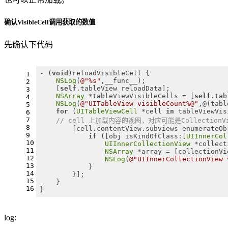
确认VisibleCell调用获取的数值
先确认下代码
- (
void
)reloadVisibleCell {
1
NSLog
(
@"%s"
,__func__);
2
    [
self
.tableView reloadData];
3
NSArray
 *tableViewVisibleCells = [
self
.tab
4
NSLog
(
@"UITableView visibleCount%@"
,@(tabl
5
for
 (
UITableViewCell
 *cell 
in
 tableViewVis
6
7
// cell 上加载内容的视图，对应可能是CollectionVi
8
        [cell.contentView.subviews enumerateOb
9
if
 ([obj isKindOfClass:[
UIInnerCol
10
UIInnerCollectionView
 *collect
11
NSArray
 *array = [collectionVi
12
NSLog
(
@"UIInnerCollectionView 
13
            }
14
        }];
15
    }
16
}
log: