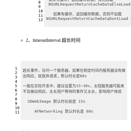
8
 NSURLRequestReturnCacheDataElseLoad
9
10
   如果有缓存，返回缓存数据，否则不加载
11
NSURLRequestReturnCacheDataDontLoad 
12
2、timeoutInterval 超长时间
1
超长事件，访问一个服务器，如果在制定时间内服务器没有做
2
出响应，就放弃请求，默认时长是60s
3
4
一般在实际开发中，建议设置为15~30s，太短服务器可能来
5
6
不及做出响应，太长用户等待的事件又太长，影响用户体验
7
8
  SDWebImage 默认时长就是 15s
9
10
     AFNetworking 默认时长是 60s
11