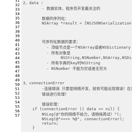
31
2、data :
32
	- 数据实体，程序员开发最关注的
33
34
35
	数据的序列化：
36
	NSArray *result = [NSJSONSerialization
37
38
39
40
	可序列化数据的要求：
41
	  - 顶级节点是一个NSArray或者NSDictionary
42
	  - 所有对象是
43
	  	NSString,NSNumber,NSArray,NSD
44
45
	  - 所有字典的key时NSString
46
	  - NSNumber 不能为空或者无穷大
47
48
49
3、connectionError
50
	-连接错误 只要是网络开发，就有可能出现错误！
51
52
	错误进行处理！
53
54
	错误处理：
55
    if (connectionError || data == nil) {
56
        NSLog(@"你的网络不给力，请稍候再试！");
57
        NSLog(@"===> %@", connectionError);
        return;
    }