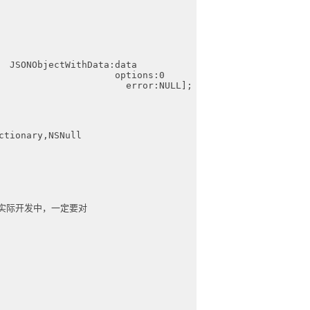
 
						JSONObjectWithData:data 
								   options:0 
								     error:NULL];
ictionary,NSNull
在实际开发中，一定要对