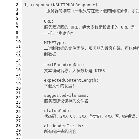
2
1、response(NSHTTPURLResponse):
3
	-服务器的响应（一般只有在做下载的网络操作，才会使用
4
5
	URL：                     
6
	服务器返回的 URL，绝大多数是和请求的 URL 
7
8
	一样，"重定向"
9
10
	MIMEType:               
11
	二进制数据的文件类型，服务器告诉客户端，可以使
12
	制数据
13
14
	textEncodingName：
15
16
	文本编码名称，大多数都是 UTF8
17
18
	expectedContentLength:
19
	下载文件的长度！
20
21
	suggestedFilename:
22
	服务器建议保存的文件名
23
24
	statusCode:
25
	状态码，2XX OK，3XX 重定向，4XX 客户端错误
26
27
28
	allHeaderFields:
29
	所有响应头的内容
30