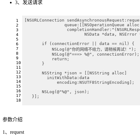
3、发送请求
[NSURLConnection sendAsynchronousRequest:reque
1
 		queue:[[NSOperationQueue allo
2
 		 completionHandler:^(NSURLRes
3
 		 	NSData *data, NSErro
4
5
       if (connectionError || data == nil) {
6
7
           NSLog(@"你的网络不给力，请稍候再试！");
8
           NSLog(@"===> %@", connectionError);
9
           return;
10
       }
11
12
       NSString *json = [[NSString alloc]
13
       	 initWithData:data 
14
       	     encoding:NSUTF8StringEncoding];
15
16
       NSLog(@"%@", json);
17
   }];
18
参数介绍
1、request