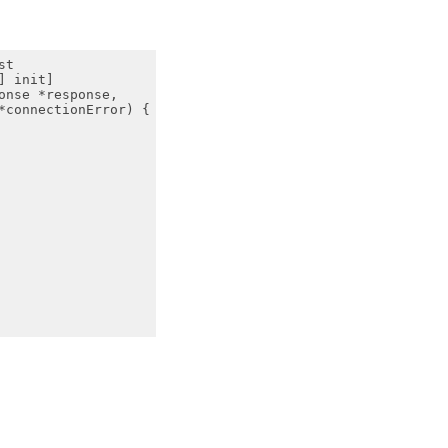
st
c] init]
ponse *response, 
r *connectionError) {