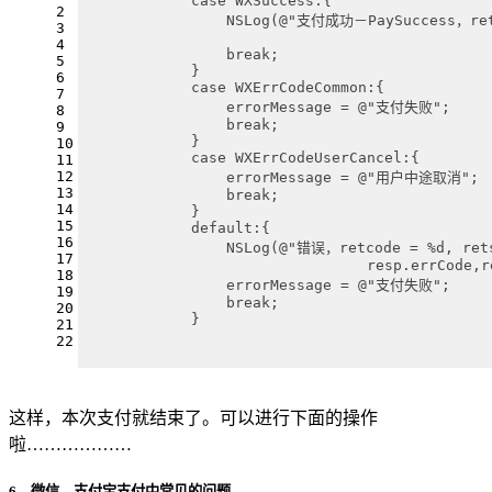
            case WXSuccess:{
2
                NSLog(@"支付成功－PaySuccess，ret
3
4
                break;
5
            }
6
            case WXErrCodeCommon:{
7
                errorMessage = @"支付失败";
8
                break;
9
            }
10
            case WXErrCodeUserCancel:{
11
12
                errorMessage = @"用户中途取消";
13
                break;
14
            }
15
            default:{
16
                NSLog(@"错误，retcode = %d, ret
17
                		resp.e
18
                errorMessage = @"支付失败";
19
                break;
20
            }
21
22
这样，本次支付就结束了。可以进行下面的操作
啦………………
6、微信、支付宝支付中常见的问题